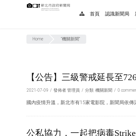
跳
:::
到
網
首頁
認識新聞局
主
要
站
內
:::
導
容
Home
"機關新聞"
覽
【公告】三級警戒延長至72
2021-07-09
發佈者
管理員
分類:
機關新聞
0 commen
國內疫情升溫，新北市有15家電影院，新聞局依傳染
公私協力，一起把病毒Stri