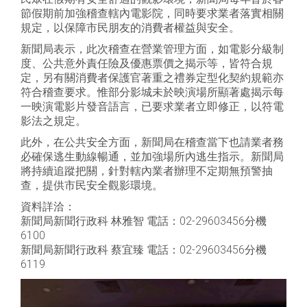
節假期前加強稽查轄內電影院，同時要求業者落實相關
規定，以保障市民朋友的消費者權益與安全。
新聞局表示，此次稽查在營業管理方面，如電影分級制
度、公共意外責任險及優惠票價之揭示等，皆符合規
定，另有關消費者保護官著重之禮券定型化契約規範亦
符合稽查要求。惟部分影城未於映演場所顯著處揭示每
一映演電影片發音語言，已要求業者立即修正，以符電
影法之規定。
此外，在公共安全方面，新聞局在稽查當下也請業者務
必確保逃生動線暢通，並加強場所內逃生指示。新聞局
將持續追蹤把關，針對轄內業者辦理不定期無預警抽
查，提供市民安全觀影環境。
資料詳洽：
新聞局新聞行政科 林雅智 電話：02-29603456分機
6100
新聞局新聞行政科 蔡宜臻 電話：02-29603456分機
6119