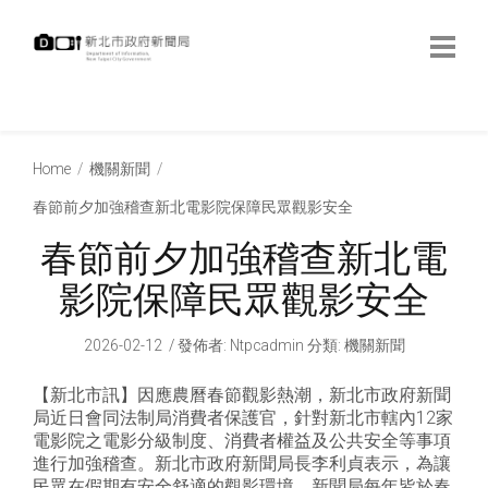
跳
到
主
要
內
:::
容
:::
Home
機關新聞
春節前夕加強稽查新北電影院保障民眾觀影安全
春節前夕加強稽查新北電
影院保障民眾觀影安全
2026-02-12
發佈者
:
Ntpcadmin
分類:
機關新聞
【新北市訊】因應農曆春節觀影熱潮，新北市政府新聞
局近日會同法制局消費者保護官，針對新北市轄內12家
電影院之電影分級制度、消費者權益及公共安全等事項
進行加強稽查。新北市政府新聞局長李利貞表示，為讓
民眾在假期有安全舒適的觀影環境，新聞局每年皆於春