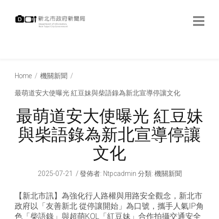
跳
到
主
要
內
:::
容
:::
Home
機關新聞
最萌道安大使曝光 紅豆妹與柴語錄為新北宣導停讓文化
最萌道安大使曝光 紅豆妹
與柴語錄為新北宣導停讓
文化
2025-07-21
發佈者
:
Ntpcadmin
分類:
機關新聞
【新北市訊】為強化行人路權與用路安全觀念，新北市
政府以「友善新北 從停讓開始」為口號，攜手人氣IP角
色「柴語錄」與超萌KOL「紅豆妹」合作拍攝交通安全