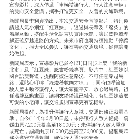
宣導影片，深入傳遞「車輛禮讓行人、行人注意車輛」
的雙向安全意識，攜手打造更安全、友善的交通環境。
新聞局長李利貞指出，本次交通安全宣導影片，特別邀
請超人氣小網紅「紅豆妹」，透過與長輩及「廢柴」的
溫馨互動，搭配生活化語言與實用示範，讓民眾輕鬆理
解正確穿越道路的方式。未來市府也將持續推動「停讓
文化」，擴大全民參與，讓友善的交通環境，從停讓開
始做起。
新聞局表示，宣導影片已於今(21)日同步上架「我的新
北市」及「紅豆妹」臉書粉絲專頁。影片中，紅豆妹以
國台語雙聲道，提醒阿嬤注意路況、不可任意穿越馬
路，還貼心叮嚀「綠燈秒數夠才GO」；同時也呼籲駕
駛人應主動停讓行人，讓大家攏平安、放心過馬路。祖
孫溫馨互動畫面，讓網友紛紛說已融化，有紅豆妹這麼
可愛的小老師，讓交通規則宣導更有記憶點。
新聞局提醒，為提升停讓行人意識，交通部修正裁罰基
準，自今(114)年6月30日起，未停讓行人致人輕傷，罰
鍰由原7,200元提高至18,000元；未停讓行人致人重傷
或死亡，罰鍰由原18,000元提高至36,000元。提醒民眾
務必遵守交通規則，確保行人通行的安全。