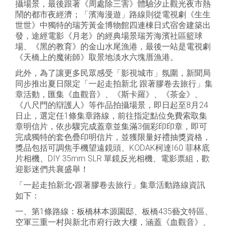
攝場景，最後跟著《周處除三害》體驗汐止觀光夜市熱
鬧的都市夜經濟；「濱海漫遊」路線則從電視劇《生生
世世》中獨特的瑞芳黃金博物館四連棟日式宿舍建築出
發，途經電影《月老》的經典場景瑞芳海濱社區籃球
場、《黑的教育》的金山水尾漁港，最後一站是電視劇
《天橋上的魔術師》取景地淡水六塊厝漁港。
此外，為了讓更多民眾感受「影視城市」氛圍，新聞局
同步推出夏日限定「一起走拍新北·跟著膠卷去旅行」集
章活動，匯集《血觀音》、《斯卡羅》、《茶金》、
《八尺門的辯護人》等作品拍攝場景，即日起至8月24
日止，選定任1條集章路線，前往指定點位免費索取集
章明信片，依步驟完成蓋章並集滿3個彩印印章，即可
完成獨特的套色疊印明信片，並獲限量好禮抽獎資格，
獎品包括可調焦手機望遠鏡頭、KODAK柯達I60 菲林底
片相機、DIY 35mm SLR 單鏡反光相機、電影票組，歡
迎影迷們共襄盛舉！
「一起走拍新北•跟著膠卷去旅行」集章活動路線資訊
如下：
一、第1條路線：板橋林本源園邸、板橋435藝文特區、
空軍三重一村與新北市府行政大樓，涵蓋《血觀音》、