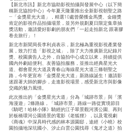
【新北市訊】新北市協助影視拍攝與發展中心（以下簡
稱新北協拍中心）今年夏天隆重推出全新影視朝聖之路
—「金獎星光大道」，精選10處曾榮獲金馬獎、金鐘獎
肯定的影視作品拍攝場景，並另外規劃夏日限定集章抽
獎活動，邀請愛好影劇的朋友們「一起走拍新北·跟著膠
卷去旅行」！
新北市新聞局長李利貞表示，新北極為重視影視產業發
展，致力打造「影視之城」，除了大力推廣新北紀錄片
獎、校園廣告人之外，自協拍中心成立以來，持續提供
國內外劇組便利、友善協拍服務，並推出經典星光大
道、都會星光大道及青春山海線星光大道三條朝聖之
路，今年更宣布「金獎星光大道」新路線誕生！邀請影
迷跟著大師的腳步，走進影視場景，感受新北市與影像
交織的魅力風情。
此次推出的「金獎星光大道」分為「城跡市景」與「濱
海漫遊」2條路線，「城跡市景」路線一路從實境節目
《騎吧！哈林小隊》騎經的江子翠景觀河濱公園、再到
於板橋環河公園搭景的電影《老狐狸》，以及電視劇
《商魂》中深具時代感的林本源園邸，途經《小曉》校
園拍攝地深坑國小、汐止白雲公園找尋《鬼才之道》拍