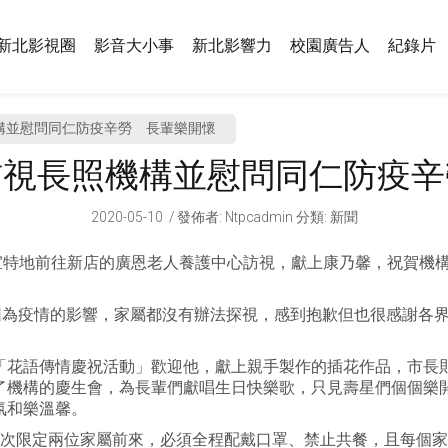
新北影視圈
影音大小事
新北影響力
校園廣告人
紀錄片
構並慰問同仁防疫辛勞 長輩樂開懷
訪視長照機構並慰問同仁防疫辛
2020-05-10
發佈者
:
Ntpcadmin
分類:
新聞
友宜特地前往新店的廣恩老人養護中心訪視，獻上康乃馨，祝賀機
間因為疫情的影響，家屬都沒有辦法探視，感到抱歉但也很感謝各
「花語傳情慶祝活動」歡迎他，獻上親手製作的插花作品，市長
了機構的慶生會，為長輩們獻唱生日快樂歌，只見壽星們個個樂
氛和樂溫馨。
一次限定兩位家屬前來，必須全程配戴口罩、禁止共餐，且每個