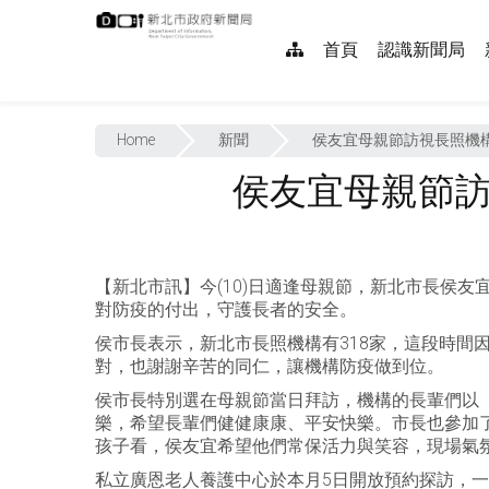
跳
:::
到
網
首頁
認識新聞局
主
要
站
內
:::
導
容
Home
新聞
侯友宜母親節訪視長照機
覽
侯友宜母親節
【新北市訊】今(10)日適逢母親節，新北市長侯
對防疫的付出，守護長者的安全。
侯市長表示，新北市長照機構有318家，這段時
對，也謝謝辛苦的同仁，讓機構防疫做到位。
侯市長特別選在母親節當日拜訪，機構的長輩們以
樂，希望長輩們健健康康、平安快樂。市長也參加
孩子看，侯友宜希望他們常保活力與笑容，現場氣
私立廣恩老人養護中心於本月5日開放預約探訪，