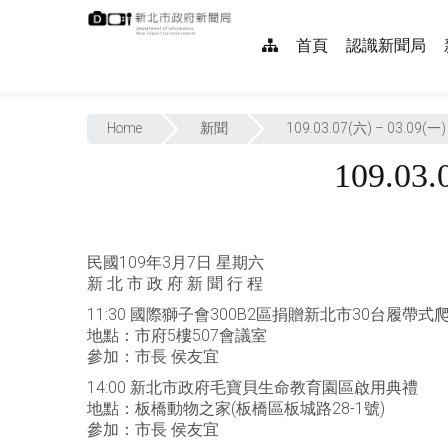
跳
:::
到
網
首頁
認識新聞局
主
要
站
內
:::
導
容
Home
新聞
109.03.07(六) – 03.
覽
109.0
民國109年3月7日 星期六
新 北 市 政 府 新 聞 行 程
11:30 國際獅子會300B2區捐贈新北市30台履帶式
地點：市府5樓507會議室
參加：市長 侯友宜
14:00 新北市政府毛寶貝生命教育園區啟用典禮
地點：板橋動物之家(板橋區板城路28-1號)
參加：市長 侯友宜