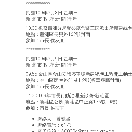
************
民國109年3月8日 星期日
新 北 市 政 府 新 聞 行 程
10:00 視察蘆洲分局辦公廳舍暨三民派出所新建統
地點：蘆洲區長興路162號對面
參加：市長 侯友宜
************
民國109年3月9日 星期一
新 北 市 政 府 新 聞 行 程
09:55 金山區金山立體停車場新建統包工程開工動
地點：金山區民生路51巷1-2號(福華餐廳對面)
參加：市長 侯友宜
14:30 109年市長行動治理座談會-新莊區
地點：新莊區公所(新莊區中正路176號10樓)
參加：市長 侯友宜
聯絡人：蕭喬駿
聯絡電話：6173
電子信箱：AG0334@ms.ntpc.gov.tw