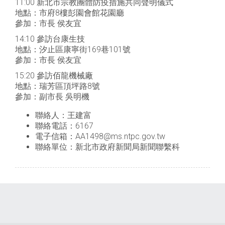
11:00 新北市宗教團體防疫措施共同聲明儀式
地點：市府8樓彭園會館花園廳
參加：市長 侯友宜
14:10 參訪台康生技
地點：汐止區康寧街169巷101號
參加：市長 侯友宜
15:20 參訪佰龍機械廠
地點：瑞芳區頂坪路8號
參加：副市長 吳明機
聯絡人：王建富
聯絡電話：6167
電子信箱：AA1498@ms.ntpc.gov.tw
聯絡單位：新北市政府新聞局新聞聯繫科