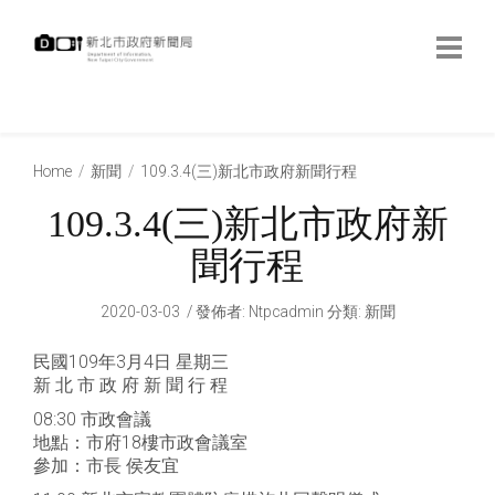
跳
到
主
要
內
:::
容
:::
Home
新聞
109.3.4(三)新北市政府新聞行程
109.3.4(三)新北市政府新
聞行程
2020-03-03
發佈者
:
Ntpcadmin
分類:
新聞
民國109年3月4日 星期三
新 北 市 政 府 新 聞 行 程
08:30 市政會議
地點：市府18樓市政會議室
參加：市長 侯友宜