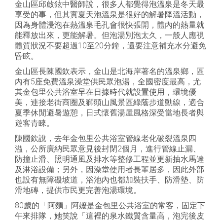
金山區邱啟鉉中醫師說，很多人都覺得泡溫泉是冬天最
享受的事，但其實夏天泡溫泉是很好的解暑降溫活動，
因為身體浸泡在熱溫泉毛孔會很快張開，體內的熱量就
能釋放出來，更能解暑。但泡湯別泡太久，一般人應視
體質狀況不要超過10至20分鐘，還要注意補充水分避免
昏眩。
金山區長陳國欽表示，金山是北海岸著名的溫泉鄉，區
內有5座免費溫泉澡堂供民眾泡湯，全國密度最高，尤
其金包里公共浴室早在日據時代就設置使用，環境優
美，連接老街商圈及獅頭山風景區綠蔭步道動線，適合
夏季休閒避暑遊憩，日式懷舊湯屋風格深受當地長者與
遊客青睞。
陳國欽說，去年金包里公共浴室管線老化破裂溫泉四
溢，公所廣納民眾意見後封閉2個月，進行管線止漏、
防撞止滑、照明通風及排水等整修工程並更新抽水馬達
及淋浴設備；另外，因澡堂使用者長輩居多，因此外部
也設有無障礙坡道，浴池內也都加裝扶手、防滑墊、防
滑地磚，提供市民更完善泡湯環境。
80歲的「阿麵」阿嬤是金包里公共浴室的常客，固定下
午來排隊，她笑說「這裡的泉水鐵質含量高，泡完後皮