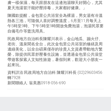
膚一樣保濕，每天跟朋友在這邊泡湯聊天好開心，尤其
夏天泡湯冒汗能紓壓排毒，大家都好健康。」
陳國欽提醒，金包里公共浴室全為裸湯，男女湯有冷溫
熱各三池，可隨個人喜好調整溫度，6月至11月每天上
午5時至9時、下午5時至9時開放免費泡湯，泡湯民眾要
自備毛巾等盥洗用具。
民政局地方自治科長陳耀川表示，金山地瓜、蹦火仔、
老街、溫泉聞名全台，此次金包里公共浴室的修繕及周
邊綠美化，以全台碩果僅存的珍貴人文資產帶動地方繁
榮，除提供民眾舒壓養生設施，並透過金包里公共澡堂
帶遊客探索人文知性旅遊，暑假到來，歡迎大小朋友一
起來玩。
資料詳洽:民政局地方自治科 陳耀川科長 (02)29603456
轉7928
新聞聯絡人: 翁美惠0918-056-690