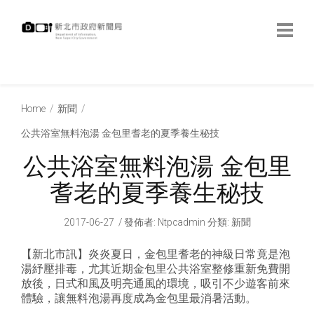
跳
到
主
要
內
:::
容
:::
Home
新聞
公共浴室無料泡湯 金包里耆老的夏季養生秘技
公共浴室無料泡湯 金包里
耆老的夏季養生秘技
2017-06-27
發佈者
:
Ntpcadmin
分類:
新聞
【新北市訊】炎炎夏日，金包里耆老的神級日常竟是泡
湯紓壓排毒，尤其近期金包里公共浴室整修重新免費開
放後，日式和風及明亮通風的環境，吸引不少遊客前來
體驗，讓無料泡湯再度成為金包里最消暑活動。