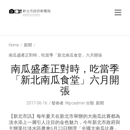
跳
到
主
要
內
:::
容
:::
Home
新聞
南瓜盛產正對時，吃當季「新北南瓜食堂」六月開張
南瓜盛產正對時，吃當季
「新北南瓜食堂」六月開
張
2017-06-16
發佈者
:
Ntpcadmin
分類:
新聞
【新北市訊】每年夏天在新北市舉辦的大南瓜比賽都為
淡水添上一層引人注目的金色魅力，今年新北市政府與
主辦單位淡水區農會6月23日辦理「全國大南瓜比賽」