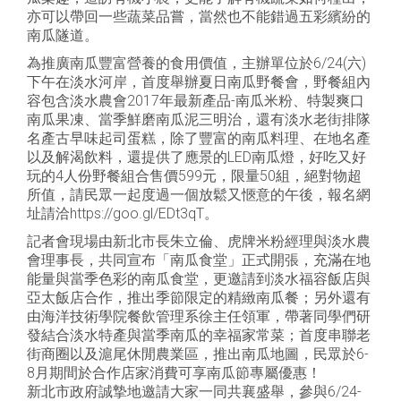
亦可以帶回一些蔬菜品嘗，當然也不能錯過五彩繽紛的
南瓜隧道。
為推廣南瓜豐富營養的食用價值，主辦單位於6/24(六)
下午在淡水河岸，首度舉辦夏日南瓜野餐會，野餐組內
容包含淡水農會2017年最新產品-南瓜米粉、特製爽口
南瓜果凍、當季鮮磨南瓜泥三明治，還有淡水老街排隊
名產古早味起司蛋糕，除了豐富的南瓜料理、在地名產
以及解渴飲料，還提供了應景的LED南瓜燈，好吃又好
玩的4人份野餐組合售價599元，限量50組，絕對物超
所值，請民眾一起度過一個放鬆又愜意的午後，報名網
址請洽https://goo.gl/EDt3qT。
記者會現場由新北市長朱立倫、虎牌米粉經理與淡水農
會理事長，共同宣布「南瓜食堂」正式開張，充滿在地
能量與當季色彩的南瓜食堂，更邀請到淡水福容飯店與
亞太飯店合作，推出季節限定的精緻南瓜餐；另外還有
由海洋技術學院餐飲管理系徐主任領軍，帶著同學們研
發結合淡水特產與當季南瓜的幸福家常菜；首度串聯老
街商圈以及滬尾休閒農業區，推出南瓜地圖，民眾於6-
8月期間於合作店家消費可享南瓜節專屬優惠！
新北市政府誠摯地邀請大家一同共襄盛舉，參與6/24-