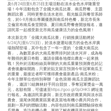
及6月24日至6月25日主場活動在淡水金色水岸隆重登
場！今年活動包含了全國大南瓜比賽、南瓜野餐、主題
舞蹈比賽，同時更整合淡水老街、觀光飯店與餐管系師
生，於6-8月推出專屬優惠與南瓜特色餐，新北市長朱
立倫宣布南瓜食堂開張、夏日南瓜野餐會開放報名，邀
請民眾一起感受新北市南瓜健康活力的金色風潮！
本次新北市「全國大南瓜比賽」行銷推廣活動將於
6/24(六)至6/25(日)，於淡水捷運站後方的金色水岸廣
場熱鬧登場，其中包含了一年一度的「全國大南瓜比
賽」，為數眾多的大南瓜整齊排列於淡水河岸，成為每
年難得的夏日奇觀，邀請全國各地傑出農友一起來挑
戰！另外於活動粉絲頁舉辦的大南瓜重量預測賽也於記
者會後趣味開跑，只要於貼文留言預測今年冠軍南瓜王
的重量，最接近者即可獲得農會最新產品-南瓜米粉；
今年主辦單位也特別舉辦「金色浪潮-南瓜主題舞蹈比
賽」，邀請10組舞林好手同台競技，爭奪冠軍獎金一萬
元，名額有限，可儘速至https://goo.gl/0pOHKS 網址進
行報名。為邀請民眾參與，新北市政府農業局與淡水區
農會、滬尾休閒農業區業者及當地有機小農共同合作，
規劃一系列的體驗活動，內容包括到南瓜園體驗採收南
瓜樂趣，造訪有機小農，更能了解有機蔬菜如何種出，