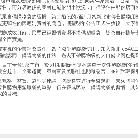
超級市場及連鎖便利商店等塑膠袋限用對象共34家業者，召開「
停售，而分店較多的業者也能依門市狀況，自行評估由部份店面
民眾自備購物袋的習慣，第二階段的7至9月為新北市停售購物用
能更彈性的因應消費者的問題，期望明年公告正式生效後，大家
試辦成效良好，民眾已經習慣賣場不提供塑膠袋，皆會自行攜帶
望全面實施。
重視的企業社會責任，為了減少塑膠袋使用，加入新北reBAG
遍能認同自備購物袋的作法，過去不帶購物袋的人自備比例也提
前全台9家門市，於6月初開始宣導不購買一次性塑膠袋的行動，
農會超市、全家超商、萊爾富及美聯社也踴躍發言，並針對環保
量規格、材質、袋型等建議，將統整並進行全盤規劃，未來將開
停售購物用塑膠袋的重點，仍在養成民眾自備購物袋的習慣，其
代的目標。