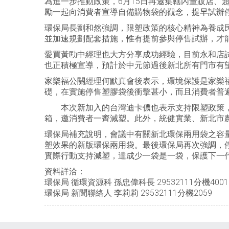
為進一步推動政策，6月15日再邀集轄內量販店、
勵一起向消費者宣導自備購物袋的觀念，提早試辦
環保局長劉和然強調，限塑政策的核心精神為養成
並加速規劃配套措施，惟有提前參與停售試辦，才
愛買黃劻中經理也大方分享成功經驗，目前永和店
也正積極宣導，預計於中元節過後新北所有門市有
家樂福公關經理何默真會後表示，環境保護是家樂福
礎，在實施停售塑膠袋後衝擊甚小，而且消費者普
本次新加入的台灣迪卡儂也表示支持限塑政策，目
箱，邀消費者一齊減塑。此外，統健實業、新北市
環保局補充說明，會議中有關新北環保兩用袋之容
塑效果的新版環保兩用袋。最後環保局再次強調，
實際行動支持減塑，達成少一袋是一袋，保護下一
資料詳洽：
環保局 循環資源科 孫忠偉科長 29532111分機4001
環保局 新聞聯絡人 李莉莉 29532111分機2059