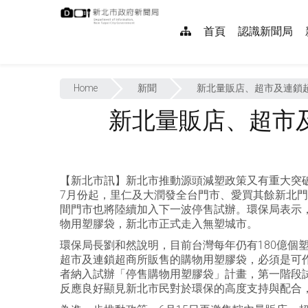
跳
:::
到
網
首頁
認識新聞局
主
要
站
內
:::
導
容
Home
新聞
新北量販店、超市及連鎖超
覽
新北量販店、超市及
【新北市訊】新北市推動源頭減塑政策又有重大突
7月份起，里仁及大潤發全台門市、愛買其餘新北門
間門市也將陸續加入下一波停售試辦。環保局表示，
物用塑膠袋，新北市正式走入無塑城市。
環保局長劉和然說明，目前台灣每年仍有180億個塑
超市及連鎖超商所販售的購物用塑膠袋，必須是可
者納入試辦「停售購物用塑膠袋」計畫，第一階段
反應良好顯見新北市民對於環保的高度支持與配合