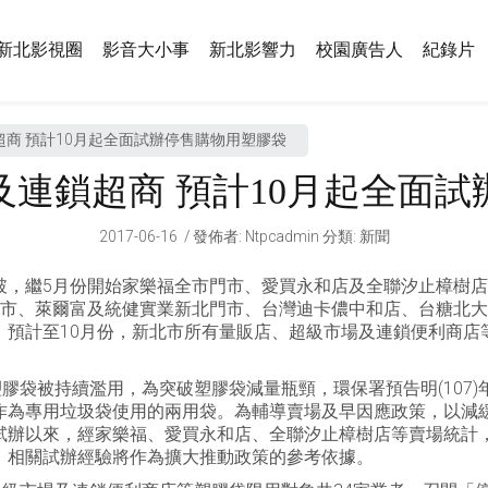
新北影視圈
影音大小事
新北影響力
校園廣告人
紀錄片
商 預計10月起全面試辦停售購物用塑膠袋
連鎖超商 預計10月起全面
2017-06-16
發佈者
:
Ntpcadmin
分類:
新聞
破，繼5月份開始家樂福全市門市、愛買永和店及全聯汐止樟樹店
市、萊爾富及統健實業新北門市、台灣迪卡儂中和店、台糖北大健
預計至10月份，新北市所有量販店、超級市場及連鎖便利商店等3
膠袋被持續濫用，為突破塑膠袋減量瓶頸，環保署預告明(107
作為專用垃圾袋使用的兩用袋。為輔導賣場及早因應政策，以減
試辦以來，經家樂福、愛買永和店、全聯汐止樟樹店等賣場統計
，相關試辦經驗將作為擴大推動政策的參考依據。