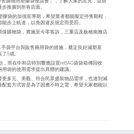
停售購物用塑膠袋座談會」，了解大家的意見，並鼓
逐步推廣到所有店面。
塑膠袋的加強宣導期，希望業者都能擬定停售期程，
都能步上軌道，以免因違反規定而受罰。
環保購物袋，實施至今零客訴，三重店及板橋南雅店
二手袋平台與販售兩用袋的措施，奠定良好減塑基
高了5成。
而在中和店特別響應設置reBAG袋袋箱傳回收
兩用袋的使用需求提出具體的建議。
發更多元、美觀、符合民眾盛裝物品需求，也達到減
餘配套方式皆是為了因應不時之需，希望大家都能以