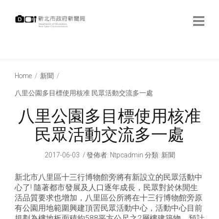
跳
到
主
要
內
:::
容
:::
Home
新聞
八里公園多目標使用核准 民眾活動交流多一處
八里公園多目標使用核准
民眾活動交流多一處
2017-06-03
發佈者
:
Ntpcadmin
分類:
新聞
新北市八里區十三行博物館旁將有新設立的民眾活動中
心了! 隨著都市發展及人口逐年成長，民眾對於休閒生
活品質要求也增加，八里區公所將在十三行博物館旁原
有公園用地範圍興建頂罟民眾活動中心，活動中心目前
規劃為樓地板面積約588平方公尺之2層樓建築物，預計