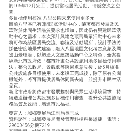
於106年12月完工，提供當地居民活動、情感交流之空
間。
多目標使用核准-八里公園未來使用更多元
目前八里區已有3間民眾活動中心，隨著都市發展及民
眾對於休閒生活品質要求也增加，因此仍有興建民眾活
動中心之需求，本次預計興建之頂罟民眾活動中心未來
將可作為該區居民交流、聯誼及活動場所，設計手法將
採低密度地景式建築，融入八里地區文化考古意象及周
邊山景環境，以塑造人文建築活動中心之特色，全案提
經新北市政府依「都市計畫公共設施用地多目標使用辦
法」整合民政局、景觀處等跨局處意見後，於5月核准
公共設施多目標使用，未來竣工完成後，除了原有公園
機能外，將可再提供居民休閒新去處，並提升市民生活
品質。
新北市政府將依都市發展趨勢與民眾生活環境需求，持
續透過辦理公共設施多目標使用審查，提升公共設施服
務品質及效能，增進市民福祉。
發言人：城鄉發展局江副局長志成
資料諮詢：城鄉發展局開發管理科楊科長恩捷 電話：
29603456分機7219