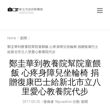
跳
到
主
要
內
:::
容
:::
Home
新聞
鄭圭華到教養院幫院童餵飯 心疼身障兒坐輪椅 捐贈復康巴士
給新北市立八里愛心教養院代步
鄭圭華到教養院幫院童餵
飯 心疼身障兒坐輪椅 捐
贈復康巴士給新北市立八
里愛心教養院代步
2017-05-25
發佈者
:
Ntpcadmin
分類:
新聞