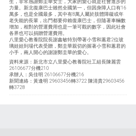
生，非常感謝鄭圭華女士，大家的愛心就是社會進步的
力量。新北復康巴士雖然全國第一，但因身障人口有16
萬多，也是全國最多，其中有8萬人屬於肢體障礙或年
老失能的長輩，出門都要仰賴復康巴士，但隨著車輛數
增加，相對的營運費用也是一筆可觀的數字，因此社會
各界也可以捐贈營運費用。
八里愛心教養院院長謝鑫敏特別帶著小雪和蕙君2位玻
璃娃娃到場代表受贈，鄭圭華親切的握著小雪和蕙君的
小手，兩人開心的謝謝鄭圭華的愛心。
資料來源：新北市立八里愛心教養院社工組長陳麗雲
26106677分機210
承辦人：吳佳明 26106677分機216
新聞連絡：黃逢明 29603456轉3722 陳清貴29603456
轉3728