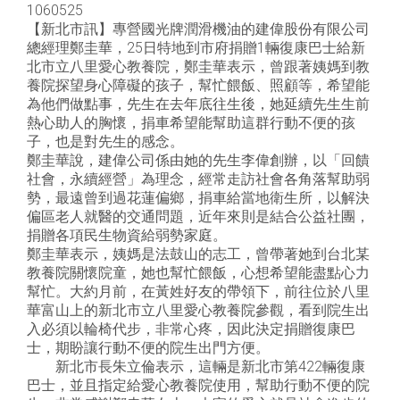
1060525
【新北市訊】專營國光牌潤滑機油的建偉股份有限公司
總經理鄭圭華，25日特地到市府捐贈1輛復康巴士給新
北市立八里愛心教養院，鄭圭華表示，曾跟著姨媽到教
養院探望身心障礙的孩子，幫忙餵飯、照顧等，希望能
為他們做點事，先生在去年底往生後，她延續先生生前
熱心助人的胸懷，捐車希望能幫助這群行動不便的孩
子，也是對先生的感念。
鄭圭華說，建偉公司係由她的先生李偉創辦，以「回饋
社會，永續經營」為理念，經常走訪社會各角落幫助弱
勢，最遠曾到過花蓮偏鄉，捐車給當地衛生所，以解決
偏區老人就醫的交通問題，近年來則是結合公益社團，
捐贈各項民生物資給弱勢家庭。
鄭圭華表示，姨媽是法鼓山的志工，曾帶著她到台北某
教養院關懷院童，她也幫忙餵飯，心想希望能盡點心力
幫忙。大約月前，在黃姓好友的帶領下，前往位於八里
華富山上的新北市立八里愛心教養院參觀，看到院生出
入必須以輪椅代步，非常心疼，因此決定捐贈復康巴
士，期盼讓行動不便的院生出門方便。
新北市長朱立倫表示，這輛是新北市第422輛復康
巴士，並且指定給愛心教養院使用，幫助行動不便的院