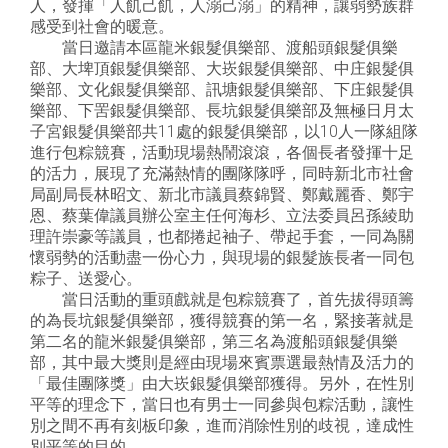
人，發揮「人飢己飢，人溺己溺」的精神，讓弱勢族群
感受到社會的暖意。
當日邀請本區龍米銀髮俱樂部、渡船頭銀髮俱樂
部、大埤頂銀髮俱樂部、大崁銀髮俱樂部、中庄銀髮俱
樂部、文化銀髮俱樂部、訊塘銀髮俱樂部、下庄銀髮俱
樂部、下罟銀髮俱樂部、長坑銀髮俱樂部及無極日月太
子宮銀髮俱樂部共11處的銀髮俱樂部，以10人一隊組隊
進行包粽競賽，活動現場熱鬧滾滾，各個長者發揮十足
的活力，展現了充滿熱情的團隊隊呼，同時新北市社會
局副局長林昭文、新北市議員蔡錦賢、鄭戴麗香、鄭宇
恩、蔡葉偉議員辦公室主任何海杉、立法委員呂孫綾助
理許崇豪等議員，也都捲起袖子、帶起手套，一同為關
懷弱勢的活動盡一份心力，與現場的銀髮族長者一同包
粽子、送愛心。
當日活動的重頭戲就是包粽競賽了，首先拔得頭籌
的為長坑銀髮俱樂部，獲得競賽的第一名，緊接著就是
第二名的龍米銀髮俱樂部，第三名為渡船頭銀髮俱樂
部，其中最大獎則是經由現場來賓票選最熱情及活力的
「最佳團隊獎」由大崁銀髮俱樂部獲得。另外，在性別
平等的理念下，當日也有男士一同參與包粽活動，讓性
別之間不再有刻板印象，進而消除性別的歧視，達成性
別平等的目的。