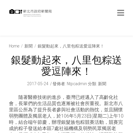
跳
到
主
要
內
:::
容
:::
Home
新聞
銀髮動起來，八里包粽送愛逗陣來！
銀髮動起來，八里包粽送
愛逗陣來！
2017-05-24
發佈者
:
Ntpcadmin
分類:
新聞
隨著醫療技術的進步，臺灣已經邁入了高齡化社
會，長輩們的生活品質也逐漸被社會所重視。新北市八
里區公所為了提升長者參與社會活動的熱忱，並且關懷
弱勢團體及獨居老人，於106年5月23日(星期二)上午10
時，結合端午節慶，辦理銀髮族包粽競賽活動，競賽完
成的粽子發送給本區7處社福機構及弱勢民眾獨居老