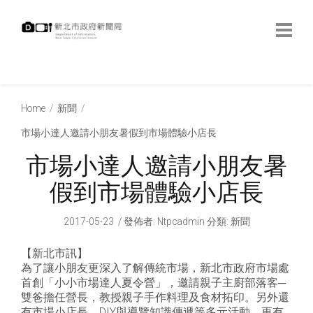
跳
到
主
要
內
:::
容
:::
Home
新聞
市場小達人邀請小朋友暑假到市場體驗小店長
市場小達人邀請小朋友暑
假到市場體驗小店長
2017-05-23
發佈者
:
Ntpcadmin
分類:
新聞
【新北市訊】
為了讓小朋友更深入了解傳統市場，新北市政府市場處
首創「小小市場達人夏令營」，邀請親子主廚部落客─
雙爸擔任營長，教授親子手作料理及食材拓印。另外還
有市場小店長、DIY與導覽知識傳遞等多元活動，更有