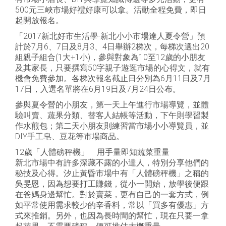
500元三峽市場好禮好康可以拿。活動全程免費，即日
起開放報名。
「2017新北好市生活學-新北小小市場達人夏令營」預
計於7月6、7日及8月3、4日舉辦2梯次，每梯次選出20
組親子組合(1大+1小)，參與對象為10至12歲的小朋友
及其家長，只要撰寫50字親子遊逛市場的心得文，就有
機會免費參加。各梯次報名截止日分別為6月11日及7月
17日，入選名單將在6月19日及7月24日公布。
參與夏令營的小朋友，第一天上午進行市場導覽，並體
驗叫賣、蔬果分類、替客人結帳等活動，下午則學習製
作水煎包；第二天小朋友則練習當市場小小導覽員，並
DIY手工皂、豆花等市場商品。
12歲「人體磅秤機」 用手量即知蔬菜重量
新北市場中有許多深藏不露的小達人，特別分享他們的
秘技及心得。汐止黃昏市場中有「人體磅秤機」之稱的
吳旻恩，因為想要打工賺錢，從小一開始，放學後便跟
在爸媽身邊幫忙。對於賣菜，更有自己的一套方式，例
如平常使用需求較少的辛香料，常以「買多有優惠」方
式來推銷。另外，也因為長時間的幫忙，現在只要一拿