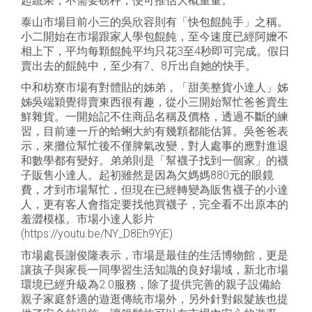
起蔬果，不需要磅秤，便可推估大概重量。
泰山市場目前小三的吳欣容則有「快包餛飩手」之稱。
小二開始在市場跟家人學包餛飩，至今速度已經阿嬤不
相上下，平均每顆餛飩平均只花3至4秒即可完成。假日
賣出去的餛飩中，至少有7、8斤出自她的快手。
中和枋寮市場有對體貼的姊弟，「甜美整貨小達人」姊
姊吳端穎覺得賣東西很有趣，從小三開始幫忙爸爸賣生
鮮雜貨。一開始記不住商品名稱及價格，透過不斷的練
習，目前連一斤的蛤蜊大約有幾顆都能估算。吳爸爸表
示，來攤位幫忙後不僅脾氣改變，對人處事的應對進退
和數學都有變好。弟弟則是「幫襪子找到一個家」的襪
子販售小達人。起初雖然是因為欠媽媽880元的眼鏡
費，才到市場幫忙，但現在已經轉變為販售襪子的小達
人，更有客人會指定要找他買襪子，完全看不出原本的
羞澀模樣。市場小達人影片
(https://youtu.be/NY_D8Eh9YjE)
市場處長謝俊隆表示，市場是最佳的生活博物館，更是
讓孩子與家長一同學習生活知識的良好場域，新北市場
環境已經升級為2.0服務，除了提供完善的親子設備給
親子家庭舒適的遊逛傳統市場外，另外針對銀髮族也提