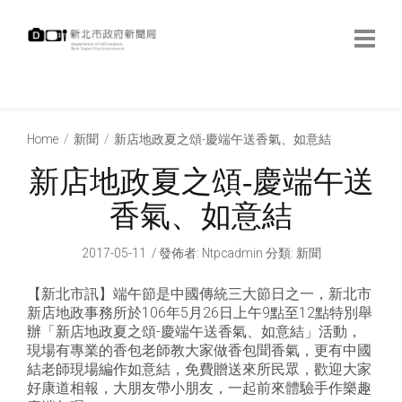
跳
到
主
要
內
:::
容
:::
Home
新聞
新店地政夏之頌-慶端午送香氣、如意結
新店地政夏之頌-慶端午送
香氣、如意結
2017-05-11
發佈者
:
Ntpcadmin
分類:
新聞
【新北市訊】端午節是中國傳統三大節日之一，新北市
新店地政事務所於106年5月26日上午9點至12點特別舉
辦「新店地政夏之頌-慶端午送香氣、如意結」活動，
現場有專業的香包老師教大家做香包聞香氣，更有中國
結老師現場編作如意結，免費贈送來所民眾，歡迎大家
好康道相報，大朋友帶小朋友，一起前來體驗手作樂趣