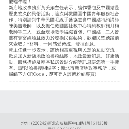
慶端午喔！
新店地政事務所黃美娟主任表示，編作香包及中國結是
歷史悠久的民俗活動，這次與救國團中國青年服務社合
作，特別請到中華民國毛線手藝協進會中國結特約講師
陳美吉老師，以及擔任救國團社教中心特約教師施月梅
老師等二人，親至現場教學編織香包、中國結，二人皆
擁有豐富經驗且致力於發揚民俗藝術，歡迎民眾踴躍前
來索取DIY材料，一同感受傳統、發揮創意。
黃主任進一步表示，該所相當重視與民眾的互動交流，
歡迎加入新店地政臉書粉絲團，地政最新消息、好康活
動、服務措施及轄區私房景點介紹等訊息讓您第一手擁
有。(請以臉書搜關鍵字：新北市新店地政事務所，或
掃瞄下方QRCode，即可登入該所粉絲專頁)
地址: (220242)新北市板橋區中山路1段161號6樓