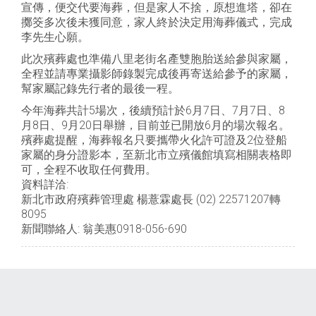
宣傳，便交代要海葬，但是家人不捨，原想進塔，卻在
擲筊多次後未獲同意，家人終於決定用海葬儀式，完成
李先生心願。
此次殯葬處也準備八里老街名產雙胞胎送給參與家屬，
全程並請專業攝影師錄製完成後再寄送給參予的家屬，
幫家屬記錄先行者的最後一程。
今年海葬共計5場次，後續預計於6月7日、7月7日、8
月8日、9月20日舉辦，目前並已開放6月的場次報名。
殯葬處提醒，海葬報名只要攜帶火化許可證及2位登船
家屬的身分證影本，至新北市立殯儀館填寫相關表格即
可，全程不收取任何費用。
資料詳洽:
新北市政府殯葬管理處 楊薏霖處長 (02) 22571207轉
8095
新聞聯絡人: 翁美惠0918-056-690