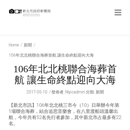
跳
到
主
要
內
:::
容
:::
Home
新聞
106年北北桃聯合海葬首航 讓生命終點迎向大海
106年北北桃聯合海葬首
航 讓生命終點迎向大海
2017-05-10
發佈者
:
Ntpcadmin
分類:
新聞
【新北市訊】106年北北桃三市今（10）日舉辦今年第
1場聯合海葬，結合追思音樂會，在八里渡船頭溫馨出
航，今年共有52名先行者參加，其中新北市占最多有22
名。