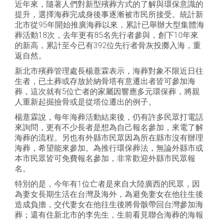
近年來，隨著人們對新型殯葬方式的了解與環保意識的
提升，選擇海葬完成身後事逐漸被市民所接受。統計新
北市從95年開始推廣海葬以來，累計已舉辦大型集體海
葬活動18次，去年更有85名先行者參與，創下10年來
的新高，累計至今已有392位先行者骨灰投擲入海，重
返自然。
新北市殯葬管理處長楊薏霖表示，海葬對象不限近日往
生者，已土葬或存放於納骨塔有意遷出者皆可參加海
葬，這次就有5位亡者的家屬因響應多元環保葬，將親
人重新起掘撿骨或是從塔位遷出的例子。
楊薏霖說，每年海葬活動結束後，仍有許多民眾打電話
來詢問，更有不少長者是想為自己報名參加，來電了解
海葬的流程。另也有外縣市民眾因為所在縣市沒有辦理
海葬，希望能來參加。為推行環保葬法，無論外縣市或
本市民眾皆可免費報名參加，非常歡迎外縣市民眾報
名。
特別的是，今年有1位亡者是來自大陸廣西的民眾，因
為妻女長期生活在台灣及海外，為避免妻女在他往生後
造成負擔，交代妻女在他往生後將骨骸帶回台灣參加海
葬；還有住新北市的李先生，生前看見聯合海葬的海報