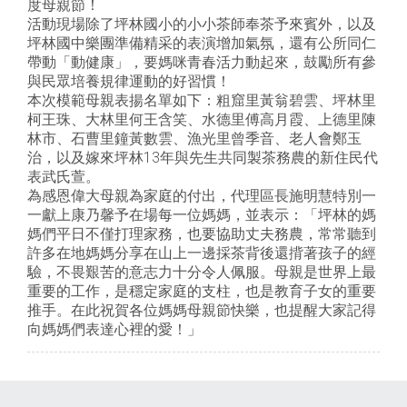
度母親節！
活動現場除了坪林國小的小小茶師奉茶予來賓外，以及
坪林國中樂團準備精采的表演增加氣氛，還有公所同仁
帶動「動健康」，要媽咪青春活力動起來，鼓勵所有參
與民眾培養規律運動的好習慣！
本次模範母親表揚名單如下：粗窟里黃翁碧雲、坪林里
柯王珠、大林里何王含笑、水德里傅高月霞、上德里陳
林市、石曹里鐘黃數雲、漁光里曾季音、老人會鄭玉
治，以及嫁來坪林13年與先生共同製茶務農的新住民代
表武氏萱。
為感恩偉大母親為家庭的付出，代理區長施明慧特別一
一獻上康乃馨予在場每一位媽媽，並表示：「坪林的媽
媽們平日不僅打理家務，也要協助丈夫務農，常常聽到
許多在地媽媽分享在山上一邊採茶背後還揹著孩子的經
驗，不畏艱苦的意志力十分令人佩服。母親是世界上最
重要的工作，是穩定家庭的支柱，也是教育子女的重要
推手。在此祝賀各位媽媽母親節快樂，也提醒大家記得
向媽媽們表達心裡的愛！」