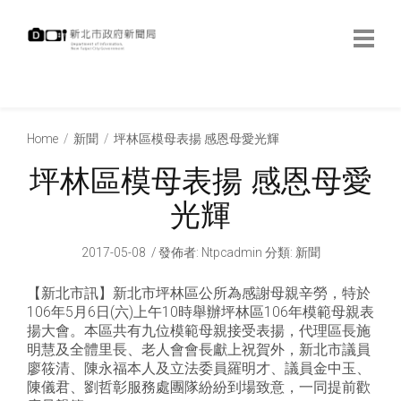
跳
到
主
要
內
:::
容
:::
Home
新聞
坪林區模母表揚 感恩母愛光輝
坪林區模母表揚 感恩母愛
光輝
2017-05-08
發佈者
:
Ntpcadmin
分類:
新聞
【新北市訊】新北市坪林區公所為感謝母親辛勞，特於
106年5月6日(六)上午10時舉辦坪林區106年模範母親表
揚大會。本區共有九位模範母親接受表揚，代理區長施
明慧及全體里長、老人會會長獻上祝賀外，新北市議員
廖筱清、陳永福本人及立法委員羅明才、議員金中玉、
陳儀君、劉哲彰服務處團隊紛紛到場致意，一同提前歡