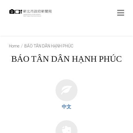
跳
到
主
要
內
:::
容
:::
Home
BÁO TÂN DÂN HẠNH PHÚC
BÁO TÂN DÂN HẠNH PHÚC
中文