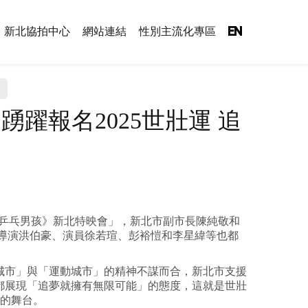
新北協拍中心
網站連結
性別主流化專區
EN
躍報名2025世壯運 追
《乒乓男孩》新北特映會」，新北市副市長陳純敬和
、導演洪伯豪、演員徐若瑄、彭裕愷和李星緯等也都
城市」與「運動城市」的精神不謀而合，新北市支援
都展現「追夢就擁有無限可能」的態度，這就是世壯
界的舞台。