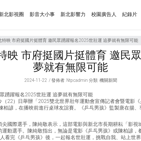
新北影視圈
影音大小事
新北影響力
校園廣告人
紀錄片
特映 市府挺國片挺體育 邀民眾踴躍報名2025世壯運 追夢就有無限可能
映 市府挺國片挺體育 邀民眾踴
夢就有無限可能
2024-11-22
發佈者
:
Ntpcadmin
分類:
機關新聞
眾踴躍報名2025世壯運 追夢就有無限可能
（22）日舉辦「2025雙北世界壯年運動會宣傳記者會暨電影
手陳柏諺，在播映前進行桌球友誼賽。《乒乓男孩》監製唐在揚
頂尖國際選手，陳純敬表示，這部電影與新北市長期耕耘「影視
的運動選手。陳純敬指出，無論是電影《乒乓男孩》或陳柏諺，
有人看完《乒乓男孩》後，一起報名世壯運，挑戰自我、站上世