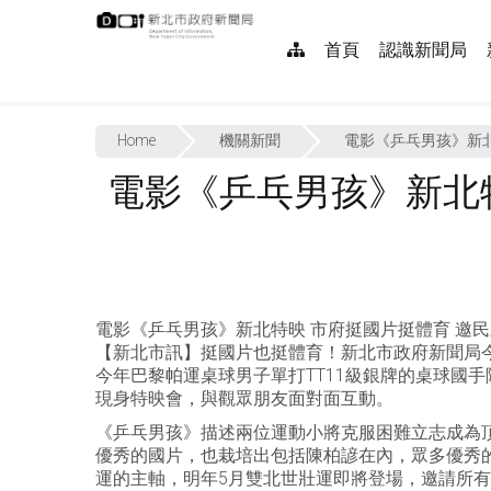
跳
:::
到
網
首頁
認識新聞局
主
要
站
內
:::
導
容
Home
機關新聞
電影《乒乓男孩》新北
覽
電影《乒乓男孩》新北特
電影《乒乓男孩》新北特映 市府挺國片挺體育 邀民
【新北市訊】挺國片也挺體育！新北市政府新聞局今
今年巴黎帕運桌球男子單打TT11級銀牌的桌球國
現身特映會，與觀眾朋友面對面互動。
《乒乓男孩》描述兩位運動小將克服困難立志成為
優秀的國片，也栽培出包括陳柏諺在內，眾多優秀
運的主軸，明年5月雙北世壯運即將登場，邀請所