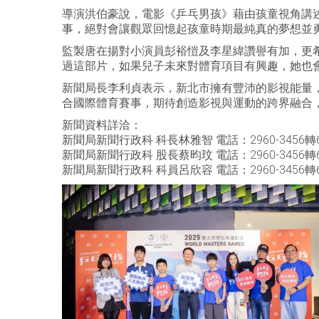
導演洪伯豪說，電影《乒乓男孩》藉由孩童視角講
事，絕對會讓觀眾回憶起孩童時期最純真的夢想並
監製唐在揚對小演員彭裕愷及李星緯讚譽有加，更
過這部片，如果兒子未來對體育項目有興趣，她也
新聞局長李利貞表示，新北市擁有豐沛的影視能量
合國際體育賽事，期待創造影視與運動的跨界融合
新聞資料詳洽：
新聞局新聞行政科 科長林雅智 電話：2960-3456轉6
新聞局新聞行政科 股長蔡昀玟 電話：2960-3456轉6
新聞局新聞行政科 科員呂欣容 電話：2960-3456轉6