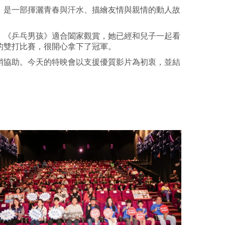
，是一部揮灑青春與汗水、描繪友情與親情的動人故
，《乒乓男孩》適合闔家觀賞，她已經和兒子一起看
的雙打比賽，很開心拿下了冠軍。
銷協助。今天的特映會以支援優質影片為初衷，並結