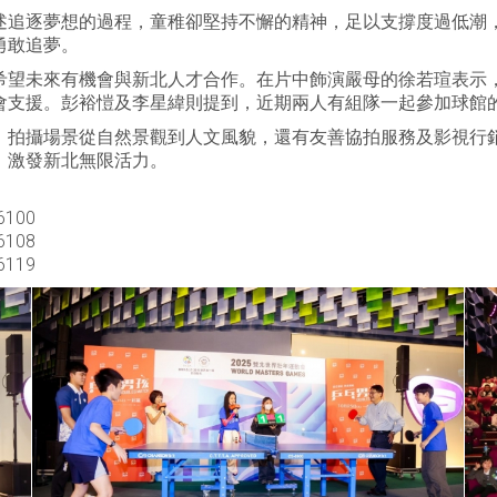
述追逐夢想的過程，童稚卻堅持不懈的精神，足以支撐度過低潮
勇敢追夢。
希望未來有機會與新北人才合作。在片中飾演嚴母的徐若瑄表示
會支援。彭裕愷及李星緯則提到，近期兩人有組隊一起參加球館
，拍攝場景從自然景觀到人文風貌，還有友善協拍服務及影視行
，激發新北無限活力。
100
108
119