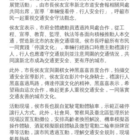
展覽活動」，由市長侯友宜率新北市道安會報相關局處
共同出席，宣導「車輛慢看停．行人安全行」，呼籲市
民一起重視交通安全守法觀念。
侯友宜表示，市府全體總動員透過跨局處合作，從工
程、宣導、教育、監理、執法等各面向積極推動人本交
通，營造新北市的友善交通環境。侯市長呼籲所有市民
一同實踐「停讓文化」，車輛行經路口時應主動禮讓行
人，行人也應遵守交通規則並注意周圍的交通情況，共
同讓新北市成為交通更安全、更有序的城市。
此外，市長侯友宜與圍棋女神黑嘉嘉首度合作，拍攝交
通安全宣導影片。侯友宜在影片中化身騎士，禮讓行人
黑嘉嘉過馬路，傳達停讓文化的精神。黑嘉嘉表示，希
望藉由這次合作，喚起更多人重視交通安全，一同落實
交通友善的城市文化。
活動現場，侯市長也親自駕駛電動體驗車，示範正確停
讓行人方式。此外，社會局、警察局及臺北區監理所於
現場設置互動攤位，安排高齡者換照解說、機車模擬器
操作體驗、酒駕模擬眼鏡體驗及微型電動二輪車掛牌宣
導等活動，讓市民透過互動，理解交通安全規則，現場
氣氛熱絡。