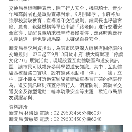
交通局長鍾鳴時表示，除了行人安全，機車騎士、青少
年和高齡者也是重點宣導對象。9月開學季，市府將加
強學校駕駛教育，宣導遵守交通規則。鍾局長也呼籲宮
廟、農會、銀髮機構等單位申請「路老師」進行交通安
全宣導，提醒長輩騎乘機車時要慢看停，走路時應走行
人穿越道，避免穿越馬路，以確保自身安全。
新聞局長李利貞指出，為讓市民更深入瞭解有關停讓的
交通規則，即日起至9月13日於市府1樓大廳辦理「停讓
文化2.0」展覽活動，現場設置互動體驗區和道安資訊
區，讓市民可以親身參與學習道安知識。其中，互動體
驗區模擬路口實境，設有道路地貼和「停」、「讓」立
柱，讓小朋友可透過駕駛兒童體驗車學習正確的停讓行
為。道安資訊區則涵蓋停讓行人、酒駕防制、高齡者交
通安全及微型電動二輪車騎乘安全等主題，歡迎市民朋
友踴躍參與。
資料詳洽：
新聞局 林海嫣 電話：02-29603456分機6037
新聞局 黃敏築 電話：02-29603450分機6248