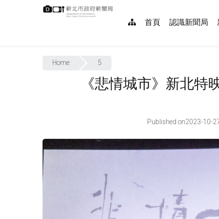
跳
:::
到
網
首頁
認識新聞局
主
要
站
內
:::
導
容
Home
5
覽
《悲情城市》新北特
Published on
2023-10-2