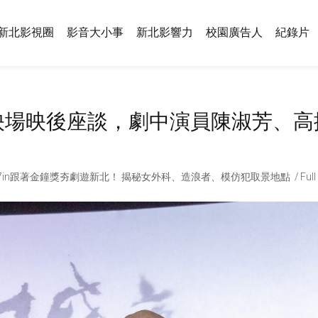
新北影視圈
影音大小事
新北影響力
校園廣告人
紀錄片
映場映後座談，劇中演員陳淑芳、高
7
in
跟著金鐘獎夯劇遊新北！ 揭秘女外科、造浪者、模仿犯取景地點
Full