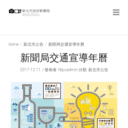
跳
到
主
要
內
:::
容
:::
Home
新北市公告
新聞局交通宣導年曆
新聞局交通宣導年曆
2017-12-11
發佈者
:
Ntpcadmin
分類:
新北市公告