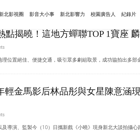
新北影視圈
影音大小事
新北影響力
校園廣告人
紀錄片
熱點揭曉！這地方蟬聯TOP 1寶座
ts
理位置絕佳、便捷交通，吸引眾多劇組取景，成功協拍出多部金獎
年輕金馬影后林品彤與女星陳意涵現
ts
及導演、監製今（10）日攜新戲《小曉》現身新北大談拍攝心路歷