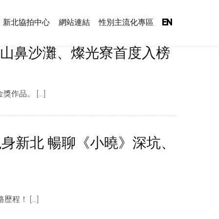
新北協拍中心
網站連結
性別主流化專區
EN
 麟山鼻沙灘、燦光寮首度入榜
作品。 […]
身新北 暢聊《小曉》深坑、
程！ […]