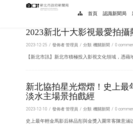
跳
:::
到
網
首頁
認識新聞局
主
要
站
內
2023新北十大影視最愛拍攝
導
容
覽
2023-12-25
發佈者
管理員
分類:
機關新聞
0 commen
【新北市訊】新北市積極投入影視文化領域，憑藉地
新北協拍星光熠熠！史上最
淡水主場景拍戲經
2023-12-10
發佈者
管理員
分類:
機關新聞
0 commen
史上最年輕金馬影后林品彤與金獎入圍常客陳意涵以