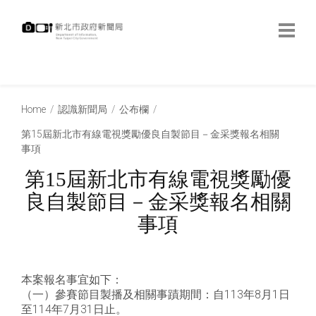
跳
到
主
要
內
:::
容
:::
Home
認識新聞局
公布欄
第15屆新北市有線電視獎勵優良自製節目－金采獎報名相關
事項
第15屆新北市有線電視獎勵優
良自製節目－金采獎報名相關
事項
本案報名事宜如下：
（一）參賽節目製播及相關事蹟期間：自113年8月1日
至114年7月31日止。